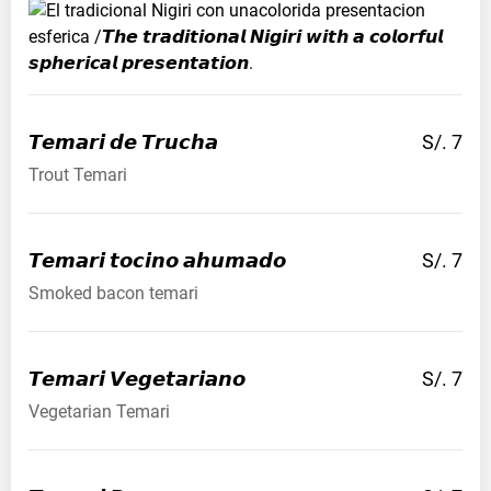
𝙏𝙚𝙢𝙖𝙧𝙞 𝙙𝙚
𝙏𝙧𝙪𝙘𝙝𝙖
S/. 7
Trout Temari
𝙏𝙚𝙢𝙖𝙧𝙞 𝙩𝙤𝙘𝙞𝙣𝙤
𝙖𝙝𝙪𝙢𝙖𝙙𝙤
S/. 7
Smoked bacon temari
𝙏𝙚𝙢𝙖𝙧𝙞
𝙑𝙚𝙜𝙚𝙩𝙖𝙧𝙞𝙖𝙣𝙤
S/. 7
Vegetarian Temari