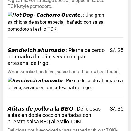
A great flavor sausage special, dipped in sauce
TOKI-style pomodoro.
𝙎𝙖𝙣𝙙𝙬𝙞𝙘𝙝 𝙖𝙝𝙪𝙢𝙖𝙙𝙤 : Pierna de cerdo
S/. 25
ahumado a la leña, servido en pan
artesanal de
trigo.
Wood-smoked pork leg, served on artisan wheat bread.
𝘼𝙡𝙞𝙩𝙖𝙨 𝙙𝙚 𝙥𝙤𝙡𝙡𝙤 𝙖 𝙡𝙖 𝘽𝘽𝙌 : Deliciosas
S/. 35
alitas en doble cocción bañadas con
nuestra salsa BBQ al estilo
TOKI.
Delicious double-cooked wings bathed with our TOKI-