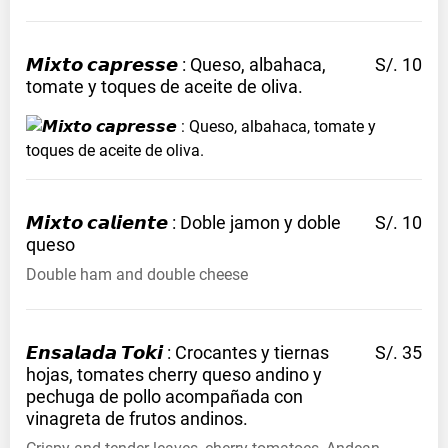
𝙈𝙞𝙭𝙩𝙤 𝙘𝙖𝙥𝙧𝙚𝙨𝙨𝙚 : Queso, albahaca,
S/. 10
tomate y toques de aceite de
oliva.
𝙈𝙞𝙭𝙩𝙤 𝙘𝙖𝙡𝙞𝙚𝙣𝙩𝙚 : Doble jamon y doble
S/. 10
queso
Double ham and double cheese
𝙀𝙣𝙨𝙖𝙡𝙖𝙙𝙖 𝙏𝙤𝙠𝙞 : Crocantes y tiernas
S/. 35
hojas, tomates cherry queso andino y
pechuga de pollo acompañada con
vinagreta de frutos
andinos.