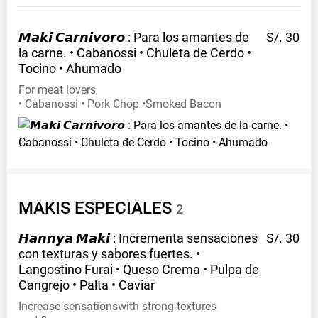
𝙈𝙖𝙠𝙞 𝘾𝙖𝙧𝙣𝙞𝙫𝙤𝙧𝙤 : Para los amantes de
S/. 30
la carne. • Cabanossi • Chuleta de Cerdo •
Tocino •
Ahumado
For meat lovers
• Cabanossi • Pork Chop •Smoked Bacon
MAKIS
ESPECIALES
2
𝙃𝙖𝙣𝙣𝙮𝙖 𝙈𝙖𝙠𝙞 : Incrementa sensaciones
S/. 30
con texturas y sabores fuertes. •
Langostino Furai • Queso Crema • Pulpa de
Cangrejo • Palta •
Caviar
Increase sensationswith strong textures