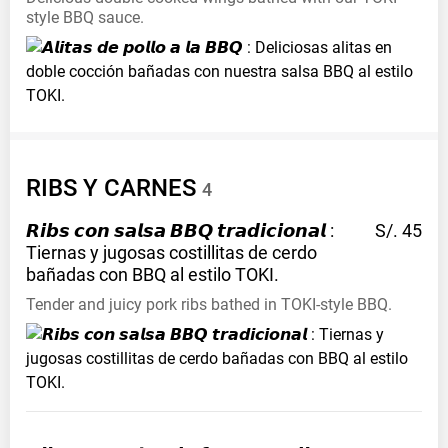
style BBQ sauce.
RIBS Y
CARNES
4
𝙍𝙞𝙗𝙨 𝙘𝙤𝙣 𝙨𝙖𝙡𝙨𝙖 𝘽𝘽𝙌 𝙩𝙧𝙖𝙙𝙞𝙘𝙞𝙤𝙣𝙖𝙡 :
S/. 45
Tiernas y jugosas costillitas de cerdo
bañadas con BBQ al estilo
TOKI.
Tender and juicy pork ribs bathed in TOKI-style BBQ.