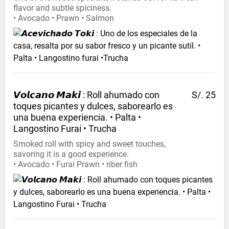
flavor and subtle spiciness.
• Avocado • Prawn • Salmon
𝙑𝙤𝙡𝙘𝙖𝙣𝙤 𝙈𝙖𝙠𝙞 : Roll ahumado con
S/. 25
toques picantes y dulces, saborearlo es
una buena experiencia. • Palta •
Langostino Furai •
Trucha
Smoked roll with spicy and sweet touches,
savoring it is a good experience.
• Avocado • Furai Prawn • riber fish