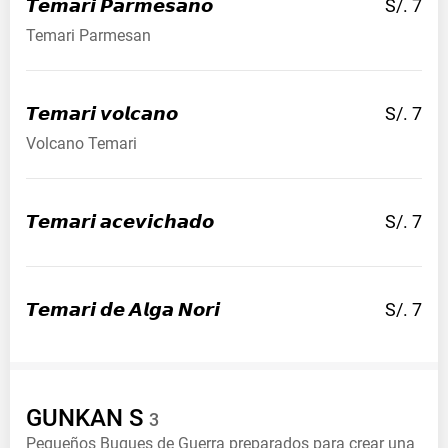
𝙏𝙚𝙢𝙖𝙧𝙞
𝙋𝙖𝙧𝙢𝙚𝙨𝙖𝙣𝙤
S/. 7
Temari Parmesan
𝙏𝙚𝙢𝙖𝙧𝙞
𝙫𝙤𝙡𝙘𝙖𝙣𝙤
S/. 7
Volcano Temari
𝙏𝙚𝙢𝙖𝙧𝙞
𝙖𝙘𝙚𝙫𝙞𝙘𝙝𝙖𝙙𝙤
S/. 7
𝙏𝙚𝙢𝙖𝙧𝙞 𝙙𝙚 𝘼𝙡𝙜𝙖
𝙉𝙤𝙧𝙞
S/. 7
GUNKAN
S
3
Pequeños Buques de Guerra preparados para crear una