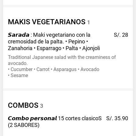
MAKIS
VEGETARIANOS
1
𝙎𝙖𝙧𝙖𝙙𝙖 : Maki vegetariano con la
S/. 28
cremosidad de la palta. • Pepino •
Zanahoria • Esparrago • Palta •
Ajonjoli
Traditional Japanese salad with the creaminess of
avocado.
• Cucumber • Carrot • Asparagus • Avocado
• Sesame
COMBOS
3
𝘾𝙤𝙢𝙗𝙤 𝙥𝙚𝙧𝙨𝙤𝙣𝙖𝙡 15 cortes clasicoS
S/. 35.90
(2
SABORES)