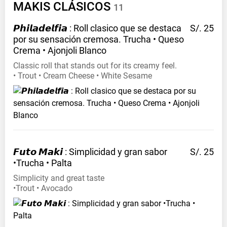
MAKIS
CLÁSICOS
11
𝙋𝙝𝙞𝙡𝙖𝙙𝙚𝙡𝙛𝙞𝙖 : Roll clasico que se destaca
S/. 25
por su sensación cremosa. Trucha • Queso
Crema • Ajonjoli
Blanco
Classic roll that stands out for its creamy feel.
• Trout • Cream Cheese • White Sesame
𝙁𝙪𝙩𝙤 𝙈𝙖𝙠𝙞 : Simplicidad y gran sabor
S/. 25
•Trucha •
Palta
Simplicity and great taste
•Trout • Avocado