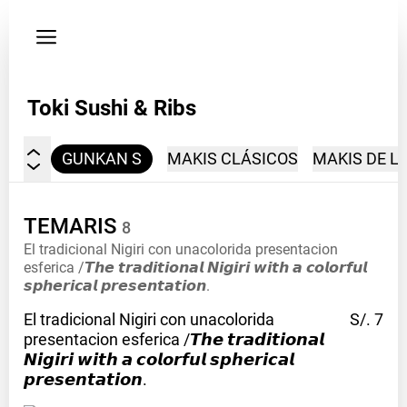
Privacy
policy
Phone
Toki Sushi & Ribs
+51
992
738
ARIS
GUNKAN S
MAKIS CLÁSICOS
MAKIS DE L
125
TEMARIS
8
El tradicional Nigiri con unacolorida presentacion
esferica /𝙏𝙝𝙚 𝙩𝙧𝙖𝙙𝙞𝙩𝙞𝙤𝙣𝙖𝙡 𝙉𝙞𝙜𝙞𝙧𝙞 𝙬𝙞𝙩𝙝 𝙖 𝙘𝙤𝙡𝙤𝙧𝙛𝙪𝙡
𝙨𝙥𝙝𝙚𝙧𝙞𝙘𝙖𝙡 𝙥𝙧𝙚𝙨𝙚𝙣𝙩𝙖𝙩𝙞𝙤𝙣.
El tradicional Nigiri con unacolorida
S/. 7
presentacion esferica /𝙏𝙝𝙚 𝙩𝙧𝙖𝙙𝙞𝙩𝙞𝙤𝙣𝙖𝙡
𝙉𝙞𝙜𝙞𝙧𝙞 𝙬𝙞𝙩𝙝 𝙖 𝙘𝙤𝙡𝙤𝙧𝙛𝙪𝙡 𝙨𝙥𝙝𝙚𝙧𝙞𝙘𝙖𝙡
𝙥𝙧𝙚𝙨𝙚𝙣𝙩𝙖𝙩𝙞𝙤𝙣.