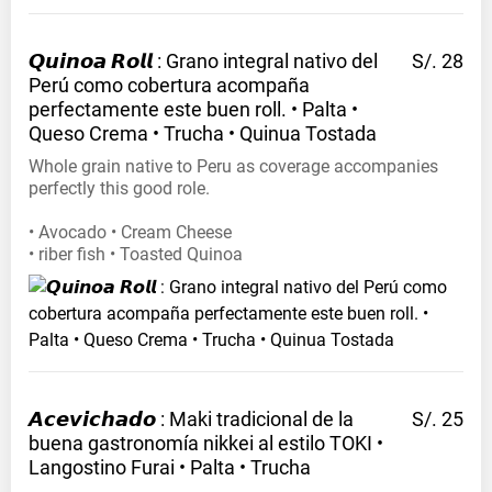
𝙌𝙪𝙞𝙣𝙤𝙖 𝙍𝙤𝙡𝙡 : Grano integral nativo del
S/. 28
Perú como cobertura acompaña
perfectamente este buen roll. • Palta •
Queso Crema • Trucha • Quinua
Tostada
Whole grain native to Peru as coverage accompanies
perfectly this good role.
• Avocado • Cream Cheese
• riber fish • Toasted Quinoa
𝘼𝙘𝙚𝙫𝙞𝙘𝙝𝙖𝙙𝙤 : Maki tradicional de la
S/. 25
buena gastronomía nikkei al estilo TOKI •
Langostino Furai • Palta •
Trucha