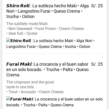
𝙎𝙝𝙞𝙧𝙤 𝙍𝙤𝙡𝙡 : La sutileza hecho Maki • Alga
S/. 25
Nori • Langostino Furai • Queso Crema •
trucha •
Ostion
The subtlety made Maki
• Nori Seaweed • Furai Prawn • Cream Cheese
• riber fish • Oyster
𝙁𝙪𝙧𝙖𝙞 𝙈𝙖𝙠𝙞: La crocancia y el buen sabor
S/. 25
en un solo bocado. • Trucha • Palta • Queso
Crema
The crispness and the good
taste in one bite.
• Trout • Avocado • Cream Cheese