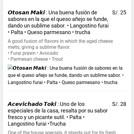
𝙊𝙩𝙤𝙨𝙖𝙣 𝙈𝙖𝙠𝙞 : Una buena fusión de
S/. 25
sabores en la que el queso añejo se funde,
dando un sublime sabor. • Langostino furai
• Palta • Queso parmesano •
trucha
A good fusion of flavors in which the aged cheese
melts, giving a sublime flavor.
• Furai prawn • Avocado
• Parmesan cheese • Trout
𝘼𝙘𝙚𝙫𝙞𝙘𝙝𝙖𝙙𝙤 𝙏𝙤𝙠𝙞 : Uno de los
S/. 28
especiales de la casa, resalta por su sabor
fresco y un picante sutil. • Palta •
Langostino furai
•Trucha
One of the house specials, it stands out for its fresh