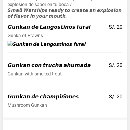
explosion de sabor en tu boca /
𝙎𝙢𝙖𝙡𝙡 𝙒𝙖𝙧𝙨𝙝𝙞𝙥𝙨 𝙧𝙚𝙖𝙙𝙮 𝙩𝙤 𝙘𝙧𝙚𝙖𝙩𝙚 𝙖𝙣 𝙚𝙭𝙥𝙡𝙤𝙨𝙞𝙤𝙣
𝙤𝙛 𝙛𝙡𝙖𝙫𝙤𝙧 𝙞𝙣 𝙮𝙤𝙪𝙧 𝙢𝙤𝙪𝙩𝙝.
𝙂𝙪𝙣𝙠𝙖𝙣 𝙙𝙚 𝙇𝙖𝙣𝙜𝙤𝙨𝙩𝙞𝙣𝙤𝙨
𝙛𝙪𝙧𝙖𝙞
S/. 20
Gunka of Prawns
𝙂𝙪𝙣𝙠𝙖𝙣 𝙘𝙤𝙣 𝙩𝙧𝙪𝙘𝙝𝙖
𝙖𝙝𝙪𝙢𝙖𝙙𝙖
S/. 20
Gunkan with smoked trout
𝙂𝙪𝙣𝙠𝙖𝙣 𝙙𝙚
𝙘𝙝𝙖𝙢𝙥𝙞𝙣̃𝙤𝙣𝙚𝙨
S/. 20
Mushroom Gunkan