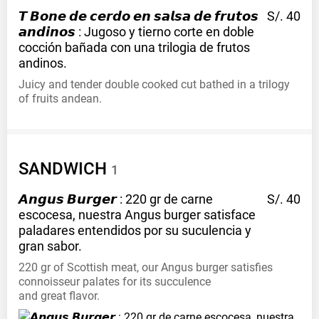
𝙏 𝘽𝙤𝙣𝙚 𝙙𝙚 𝙘𝙚𝙧𝙙𝙤 𝙚𝙣 𝙨𝙖𝙡𝙨𝙖 𝙙𝙚 𝙛𝙧𝙪𝙩𝙤𝙨
S/. 40
𝙖𝙣𝙙𝙞𝙣𝙤𝙨 : Jugoso y tierno corte en doble
cocción bañada con una trilogia de frutos
andinos.
Juicy and tender double cooked cut bathed in a trilogy
of fruits andean.
SANDWICH
1
𝘼𝙣𝙜𝙪𝙨 𝘽𝙪𝙧𝙜𝙚𝙧 : 220 gr de carne
S/. 40
escocesa, nuestra Angus burger satisface
paladares entendidos por su suculencia y
gran
sabor.
220 gr of Scottish meat, our Angus burger satisfies
connoisseur palates for its succulence
and great flavor.