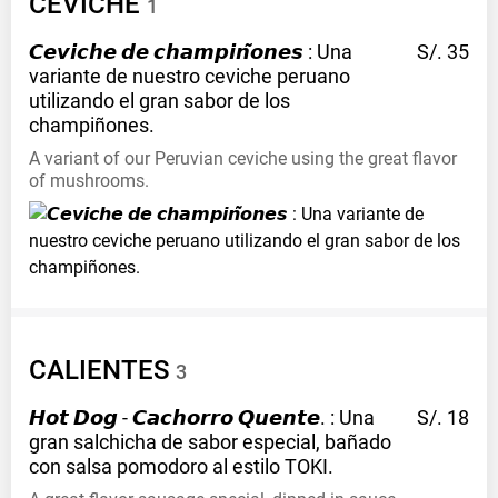
CEVICHE
1
𝘾𝙚𝙫𝙞𝙘𝙝𝙚 𝙙𝙚 𝙘𝙝𝙖𝙢𝙥𝙞𝙣̃𝙤𝙣𝙚𝙨 : Una
S/. 35
variante de nuestro ceviche peruano
utilizando el gran sabor de los
champiñones.
A variant of our Peruvian ceviche using the great flavor
of mushrooms.
CALIENTES
3
𝙃𝙤𝙩 𝘿𝙤𝙜 - 𝘾𝙖𝙘𝙝𝙤𝙧𝙧𝙤 𝙌𝙪𝙚𝙣𝙩𝙚. : Una
S/. 18
gran salchicha de sabor especial, bañado
con salsa pomodoro al estilo
TOKI.