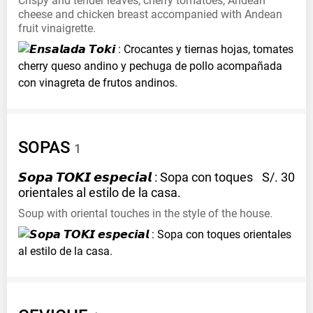
Crispy and tender leaves, cherry tomatoes, Andean
cheese and chicken breast accompanied with Andean
fruit vinaigrette.
SOPAS
1
𝙎𝙤𝙥𝙖 𝙏𝙊𝙆𝙄 𝙚𝙨𝙥𝙚𝙘𝙞𝙖𝙡 : Sopa con toques
S/. 30
orientales al estilo de la
casa.
Soup with oriental touches in the style of the house.