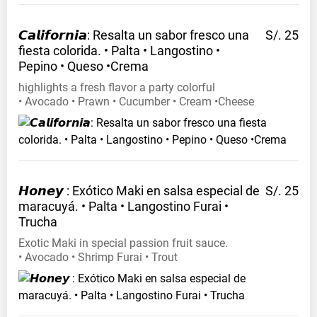
𝘾𝙖𝙡𝙞𝙛𝙤𝙧𝙣𝙞𝙖: Resalta un sabor fresco una
S/. 25
fiesta colorida. • Palta • Langostino •
Pepino • Queso
•Crema
highlights a fresh flavor a party colorful
• Avocado • Prawn • Cucumber • Cream •Cheese
𝙃𝙤𝙣𝙚𝙮 : Exótico Maki en salsa especial de
S/. 25
maracuyá. • Palta • Langostino Furai •
Trucha
Exotic Maki in special passion fruit sauce.
• Avocado • Shrimp Furai • Trout