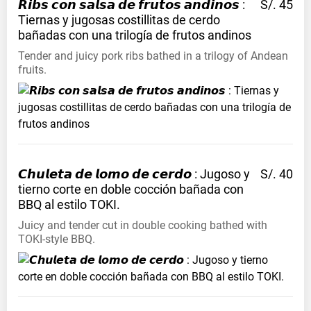
𝙍𝙞𝙗𝙨 𝙘𝙤𝙣 𝙨𝙖𝙡𝙨𝙖 𝙙𝙚 𝙛𝙧𝙪𝙩𝙤𝙨 𝙖𝙣𝙙𝙞𝙣𝙤𝙨 :
S/. 45
Tiernas y jugosas costillitas de cerdo
bañadas con una trilogía de frutos
andinos
Tender and juicy pork ribs bathed in a trilogy of Andean
fruits.
𝘾𝙝𝙪𝙡𝙚𝙩𝙖 𝙙𝙚 𝙡𝙤𝙢𝙤 𝙙𝙚 𝙘𝙚𝙧𝙙𝙤 : Jugoso y
S/. 40
tierno corte en doble cocción bañada con
BBQ al estilo
TOKI.
Juicy and tender cut in double cooking bathed with
TOKI-style BBQ.