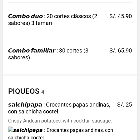
𝘾𝙤𝙢𝙗𝙤 𝙙𝙪𝙤 : 20 cortes clásicos (2
S/. 45.90
sabores) 3
temari
𝘾𝙤𝙢𝙗𝙤 𝙛𝙖𝙢𝙞𝙡𝙞𝙖𝙧 : 30 cortes (3
S/. 65.90
sabores)
PIQUEOS
4
𝙨𝙖𝙡𝙘𝙝𝙞𝙥𝙖𝙥𝙖 : Crocantes papas andinas,
S/. 25
con salchicha
coctel.
Crispy Andean potatoes, with cocktail sausage.