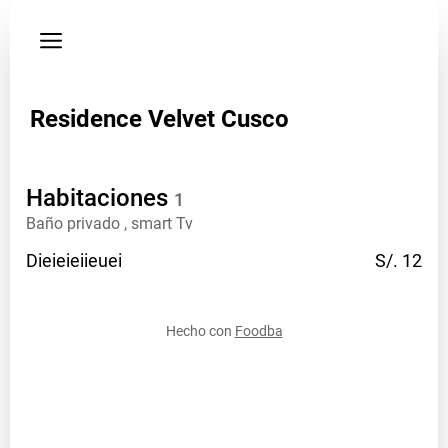
Política de
privacidad
Dirección
Residence Velvet Cusco
Av.
Manco
Capac
701
Habitaciones
1
-
Baño privado , smart Tv
D
Dieieieiieuei
S/. 12
Teléfono
+
51
Hecho con
Foodba
974741483