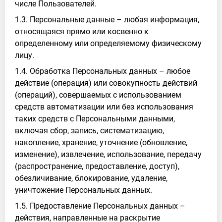
числе Пользователей.
1.3. Персональные данные – любая информация,
относящаяся прямо или косвенно к
определенному или определяемому физическому
лицу.
1.4. Обработка Персональных данных – любое
действие (операция) или совокупность действий
(операций), совершаемых с использованием
средств автоматизации или без использования
таких средств с Персональными данными,
включая сбор, запись, систематизацию,
накопление, хранение, уточнение (обновление,
изменение), извлечение, использование, передачу
(распространение, предоставление, доступ),
обезличивание, блокирование, удаление,
уничтожение Персональных данных.
1.5. Предоставление Персональных данных –
действия, направленные на раскрытие