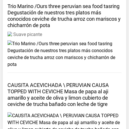
Todos
Trio Marino /Ours three peruvian sea food tasring
Degustación de nuestros tres platos más
los
conocidos ceviche de trucha arroz con mariscos y
dias
chicharrón de
pota
de
10am.
Suave picante
a
10pm.
Instagram
invites
Teléfono
+51
CAUSITA ACEVICHADA \ PERUVIAN CAUSA
961773008
TOPPED WITH CEVICHE Masa de papa al aji
amarillo y aceite de oliva y limon cubierto de
ceviche de trucha bañado con leche de
tigre