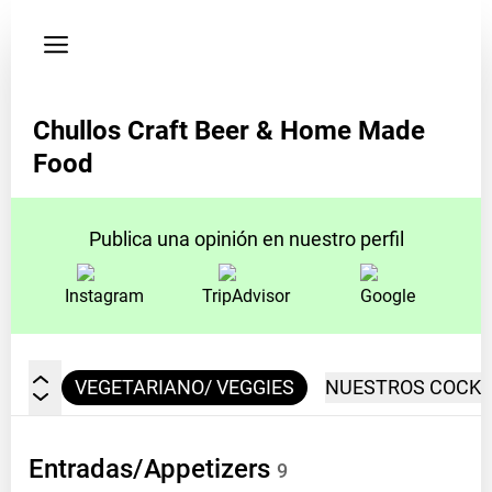
Política de
privacidad
Dirección
Chullos Craft Beer & Home Made
Avenida
de
Food
los
Inkas
612,
Publica una opinión en nuestro perfil
Machu
Picchu
Instagram
TripAdvisor
Google
Pueblo,
Peru
Horario
UEOS
VEGETARIANO/ VEGGIES
NUESTROS COCKT
de
apertura
del
Entradas/Appetizers
9
recinto